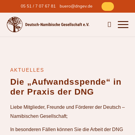
05 51 / 7 07 67 81
buero@dngev.de
AKTUELLES
Die
„
Aufwandsspende
“
in
der Praxis der DNG
Liebe Mitglieder, Freunde und Förderer der Deutsch –
Namibischen Gesellschaft;
In besonderen Fällen können Sie die Arbeit der DNG