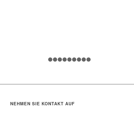
1
2
3
4
5
6
7
8
9
10
NEHMEN SIE KONTAKT AUF