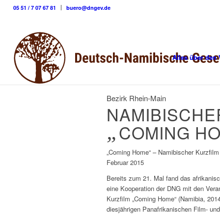
05 51 / 7 07 67 81
buero@dngev.de
Alles über den 
Bezirk Rhein-Main
NAMIBISCHE
„
COMING H
„Coming Home“ – Namibischer Kurzfilm
Februar 2015
Bereits zum 21. Mal fand das afrikanisch
eine Kooperation der DNG mit den Veran
Kurzfilm „Coming Home“ (Namibia, 2014)
diesjährigen Panafrikanischen Film- un