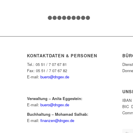
1
2
3
4
5
6
7
8
9
10
KONTAKTDATEN & PERSONEN
BÜR
Tel.: 05 51 / 7 07 67 81
Diens
Fax: 05 51 / 7 07 67 82
Donne
E-mail:
buero@dngev.de
UNS
Verwaltung – Anita Eggestein:
IBAN 
E-mail:
buero@dngev.de
BIC 
Comme
Buchhaltung – Mohamad Salhab:
E-mail:
finanzen@dngev.de