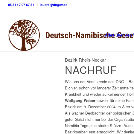
05 51 / 7 07 67 81
buero@dngev.de
Alles über den 
Bezirk Rhein-Neckar
NACHRUF
Wie uns der Vorsitzende des DNG – Bezi
Eichler, schon vor längerer Zeit mitteilt
Krankheit und wieder aufkeimender Hof
Wolfgang Weber
sowohl für seine Fami
Bezirk am 8. Dezember 2024 im Alter vo
Als wacher Beobachter der politischen S
guter Geist nicht nur bei der Organisati
Namibia-Tage eine starke Stütze. Auch s
Bezirksarbeit erst ermöglicht. Wir denk