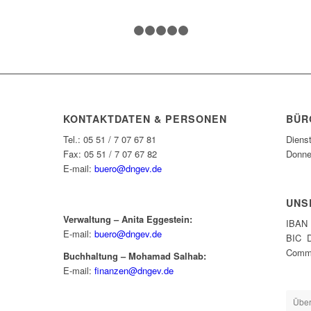
1
2
3
4
5
6
KONTAKTDATEN & PERSONEN
BÜR
Tel.: 05 51 / 7 07 67 81
Diens
Fax: 05 51 / 7 07 67 82
Donne
E-mail:
buero@dngev.de
UNS
Verwaltung – Anita Eggestein:
IBAN 
E-mail:
buero@dngev.de
BIC 
Comme
Buchhaltung – Mohamad Salhab:
E-mail:
finanzen@dngev.de
Über