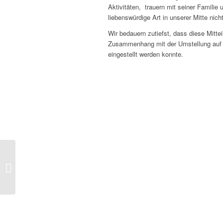
Aktivitäten, trauern mit seiner Familie
liebenswürdige Art in unserer Mitte nich
Wir bedauern zutiefst, dass diese Mitt
Zusammenhang mit der Umstellung auf 
eingestellt werden konnte.
Der Botschafter der
Republik von Namibia in
Deutschland erreicht
das Ende seiner...