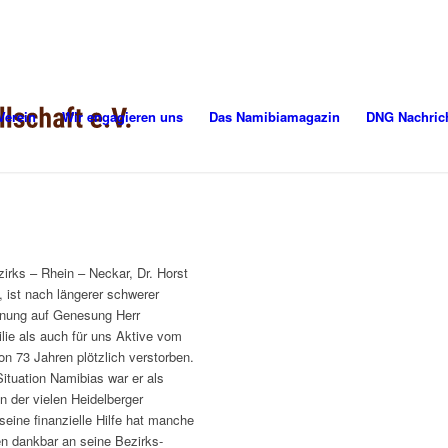
Verein
Wir engagieren uns
Das Namibiamagazin
DNG Nachric
rks – Rhein – Neckar, Dr. Horst
e, ist nach längerer schwerer
fnung auf Genesung Herr
lie als auch für uns Aktive vom
n 73 Jahren plötzlich verstorben.
ituation Namibias war er als
on der vielen Heidelberger
eine finanzielle Hilfe hat manche
en dankbar an seine Bezirks-