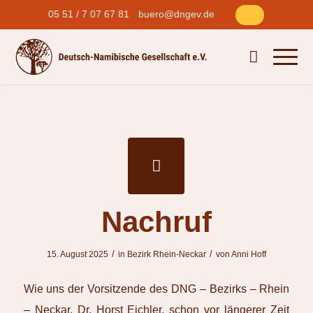
05 51 / 7 07 67 81
buero@dngev.de
Nachruf
/
/
15. August 2025
in
Bezirk Rhein-Neckar
von
Anni Hoff
Wie uns der Vorsitzende des DNG – Bezirks – Rhein
– Neckar, Dr. Horst Eichler, schon vor längerer Zeit