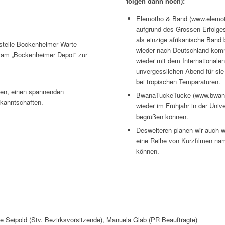
folgen dann noch):
Elemotho & Band (www.elemoth
aufgrund des Grossen Erfolges
als einzige afrikanische Band
estelle Bockenheimer Warte
wieder nach Deutschland kom
he am „Bockenheimer Depot“ zur
wieder mit dem Internationalen
unvergesslichen Abend für sie 
bei tropischen Temparaturen.
nen, einen spannenden
BwanaTuckeTucke (www.bwana.d
kanntschaften.
wieder im Frühjahr in der Unive
begrüßen können.
Desweiteren planen wir auch w
eine Reihe von Kurzfilmen nam
können.
ne Seipold (Stv. Bezirksvorsitzende), Manuela Glab (PR Beauftragte)