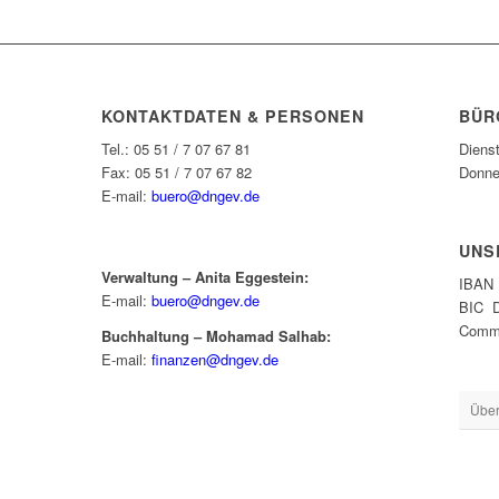
KONTAKTDATEN & PERSONEN
BÜR
Tel.: 05 51 / 7 07 67 81
Diens
Fax: 05 51 / 7 07 67 82
Donne
E-mail:
buero@dngev.de
UNS
Verwaltung – Anita Eggestein:
IBAN 
E-mail:
buero@dngev.de
BIC 
Comme
Buchhaltung – Mohamad Salhab:
E-mail:
finanzen@dngev.de
Über