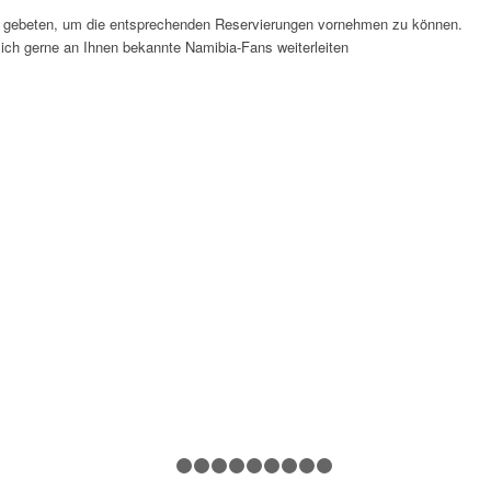
gebeten, um die entsprechenden Reservierungen vornehmen zu können.
ich gerne an Ihnen bekannte Namibia-Fans weiterleiten
1
2
3
4
5
6
7
8
9
10