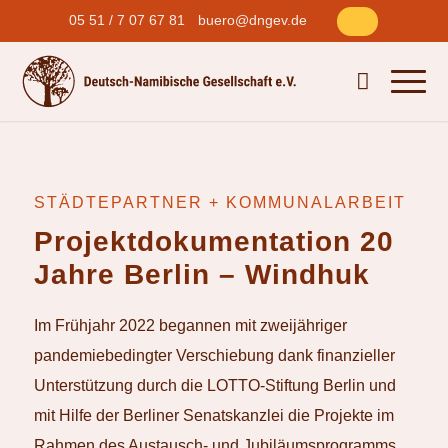
05 51 / 7 07 67 81
buero@dngev.de
STÄDTEPARTNER + KOMMUNALARBEIT
Projektdokumentation 20
Jahre Berlin – Windhuk
Im Frühjahr 2022 begannen mit zweijähriger
pandemiebedingter Verschiebung dank finanzieller
Unterstützung durch die LOTTO-Stiftung Berlin und
mit Hilfe der Berliner Senatskanzlei die Projekte im
Rahmen des Austausch- und Jubiläumsprogramms