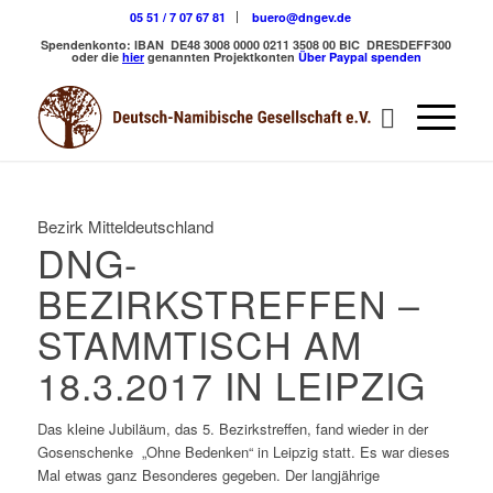
05 51 / 7 07 67 81
buero@dngev.de
Spendenkonto:
IBAN DE48 3008 0000 0211 3508 00
BIC DRESDEFF300
oder die
hier
genannten Projektkonten
Über Paypal spenden
Bezirk Mitteldeutschland
DNG-
BEZIRKSTREFFEN –
STAMMTISCH AM
18.3.2017 IN LEIPZIG
Das kleine Jubiläum, das 5. Bezirkstreffen, fand wieder in der
Gosenschenke „Ohne Bedenken“ in Leipzig statt. Es war dieses
Mal etwas ganz Besonderes gegeben. Der langjährige