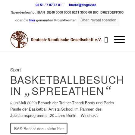
05 51 / 7 07 67 81
buero@dngev.de
Spendenkonto:
IBAN DE48 3008 0000 0211 3508 00
BIC DRESDEFF300
Über Paypal spenden
oder die
hier
genannten Projektkonten
Sport
BASKETBALLBESUCH
IN
„
SPREEATHEN
“
(Juni/Juli 2022) Besuch der Trainer Thandi Boois und Pedro
Pasile der Basketball Artists School im Rahmen des
Jubiläumsprogramms „20 Jahre Berlin – Windhuk“.
BAS-Bericht dazu siehe hier