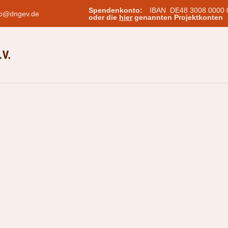
Spendenkonto:
IBAN DE48 3008 0000 
o@dngev.de
oder die
hier
genannten Projektkonten