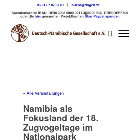
05 51 / 7 07 67 81
buero@dngev.de
Spendenkonto:
IBAN DE48 3008 0000 0211 3508 00
BIC DRESDEFF300
oder die
hier
genannten Projektkonten
Über Paypal spenden
« Alle Veranstaltungen
Namibia als
Fokusland der 18.
Zugvogeltage im
Nationalpark